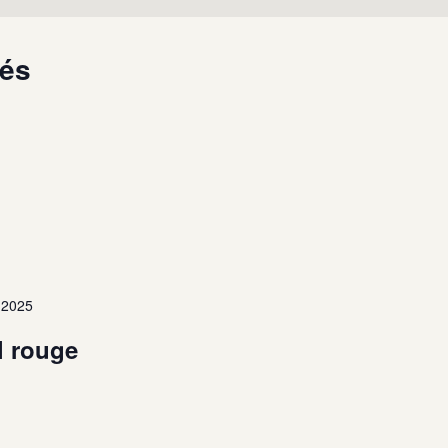
sés
 2025
l rouge